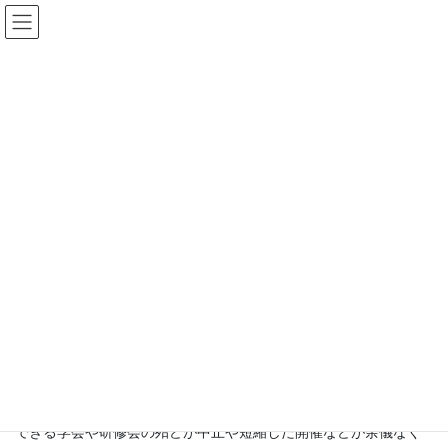
コ
ナ
ン
ビ
テ
ゲ
ン
ー
リハサイエンス 推薦者からの言葉
ツ
シ
へ
ョ
ス
ン
HOME
リハサイエンス 推薦者からの言葉
キ
に
ッ
移
プ
動
リハサイエンス 推薦の言葉
理学療法士、作業療法士、言語聴覚士の方の学びの場を提供する
リハサイエンスというe-learningサイトの運営が始まるということ
で、その考え方に共感したので、推薦文を書かせていただきま
す。
2020年より新型コロナウイルスCOVID-19により、私たちが参加
できる学会や研修会の殆どが中止や短縮した開催などが余儀なく