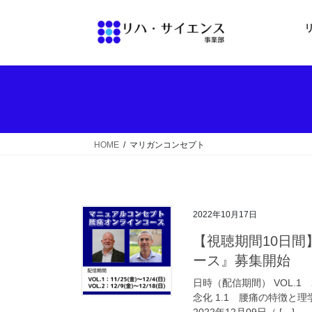
コ
ナ
ン
ビ
テ
ゲ
ン
ー
ツ
シ
へ
ョ
ス
ン
キ
に
ッ
移
HOME
マリガンコンセプト
プ
動
2022年10月17日
【視聴期間10日
ース』募集開始
日時（配信期間） VOL.1 
念化 1.1 腰痛の特徴と理
2022年12月09日（ […]