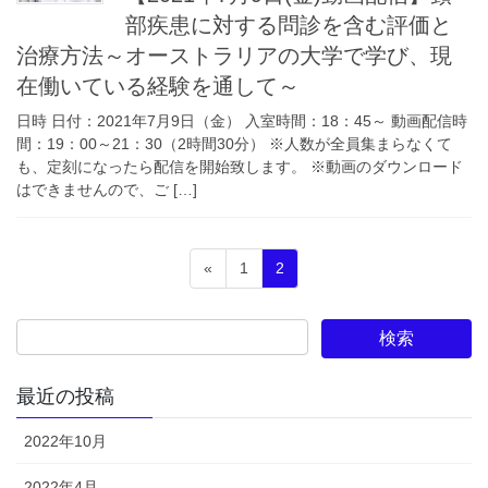
部疾患に対する問診を含む評価と
治療方法～オーストラリアの大学で学び、現
在働いている経験を通して～
日時 日付：2021年7月9日（金） 入室時間：18：45～ 動画配信時
間：19：00～21：30（2時間30分） ※人数が全員集まらなくて
も、定刻になったら配信を開始致します。 ※動画のダウンロード
はできませんので、ご […]
投
固
固
«
1
2
稿
定
定
ペ
ペ
の
ー
ー
ペ
ジ
ジ
ー
最近の投稿
ジ
2022年10月
送
り
2022年4月