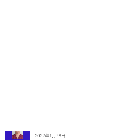
【好評につきアーカイブ配信決定】”新しい起業の
カタチ”地域の健康をサポートする 街づくり事業の
仕組み 〜理学療法士としてできる地域理学療法〜
2022年10月18日
【視聴期間10日間】マニュアルコンセプト『腰痛
オンラインコース』募集開始
2022年10月17日
【5月27日（金）開催】”新しい起業のカタチ”地域
の健康をサポートする 街づくり事業の仕組み 〜理
学療法士としてできる地域理学療法〜
2022年4月18日
第２回【3月25日（金）開催】英語学習を成功させ
る鍵
2022年1月28日